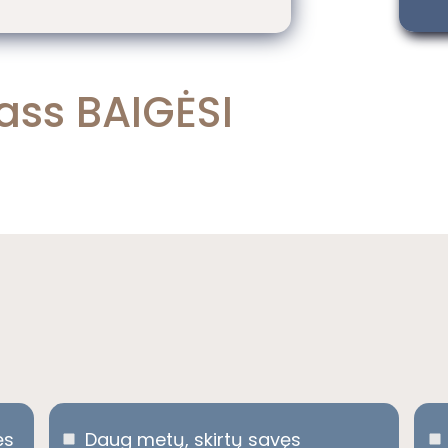
lass
BAIGĖSI
ęs
Daug metų, skirtų savęs