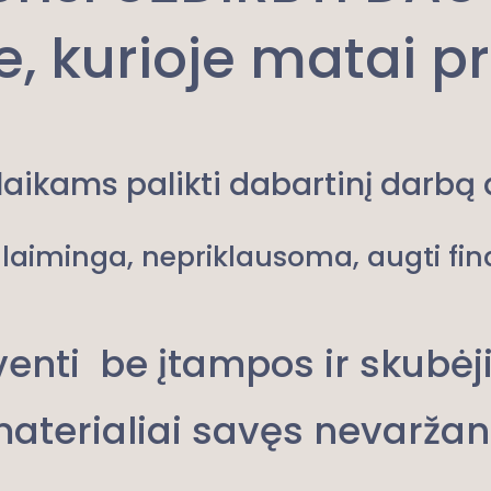
je, kurioje matai 
laikams palikti dabartinį darbą 
 laiminga, nepriklausoma, augti fin
enti be įtampos ir skubė
aterialiai savęs nevaržan