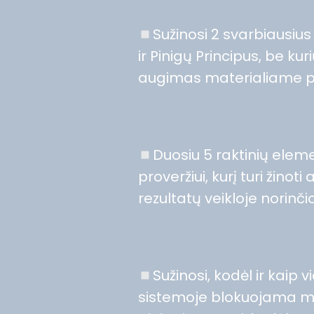
Sužinosi 2 svarbiausiu
ir Pinigų Principus, be kur
augimas materialiame p
Duosiu 5 raktinių elem
proveržiui, kurį turi žinot
rezultatų veikloje norinč
Sužinosi, kodėl ir kaip
sistemoje blokuojama ma