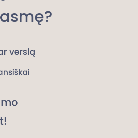
prasmę?
ar verslą
ansiškai
jimo
t!