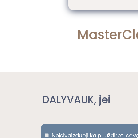
MasterC
DALYVAUK
, jei
Neįsivaizduoji kaip uždirbti sav