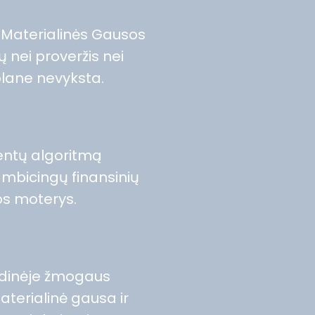
s Materialinės Gausos
ių nei proveržis nei
lane nevyksta.
entų algoritmą
i ambicingų finansinių
ios moterys.
 vidinėje žmogaus
terialinė gausa ir