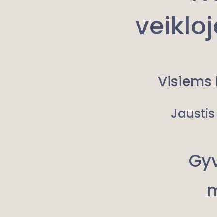
veiklo
Visiems 
Jaustis
Gyv
m