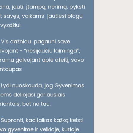
zina, jauti įtampą, nerimą, pyksti
t savęs, vaikams jautiesi blogu
vyzdžiui.
Vis dažniau pagauni save
lvojant - “nesijaučiu laiminga”,
ramu galvojant apie ateitį, savo
ntaupas
Lydi nuoskauda, jog Gyvenimas
tiems dėliojasi geriausiais
riantais, bet ne tau.
Supranti, kad laikas kažką keisti
vo gyvenime ir veikloje, kurioje