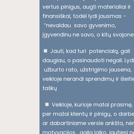
vertus pinigus, augti materialiai ir
finansiškai, todėl lydi jausmas -
“nevaldau savo gyvenimo,
įgyvendinu ne savo, o kitų svajone
Jauti, kad turi potencialą, gali
daugiau, o pasinaudoti negali. Lyd
užburto rato, užstrigimo jausena,
veikloje nerandi sprendimų ir išeiti
taškų
Veikloje, kurioje matai prasmę,
per mažai klientų ir pinigų, o darb
ar dabartiniame versle ankšta, nė
motyvacijos, gaila laiko, jautiesi n