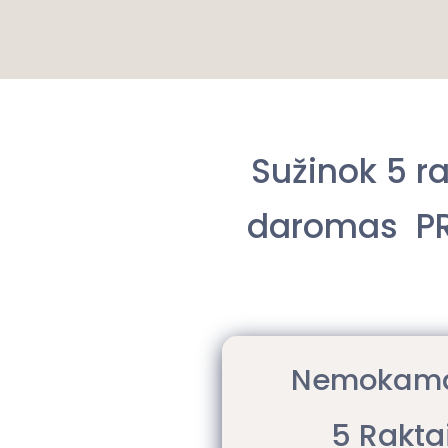
Sužinok 5 r
daromas PRO
Nemokama
5
Rakta