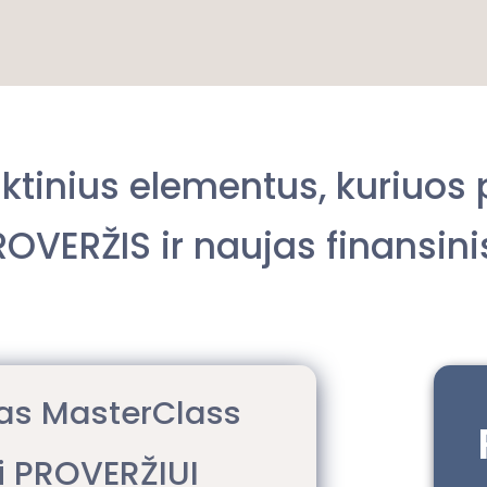
aktinius elementus, kuriuo
VERŽIS ir naujas finansinis
s MasterClass
i PROVERŽIUI