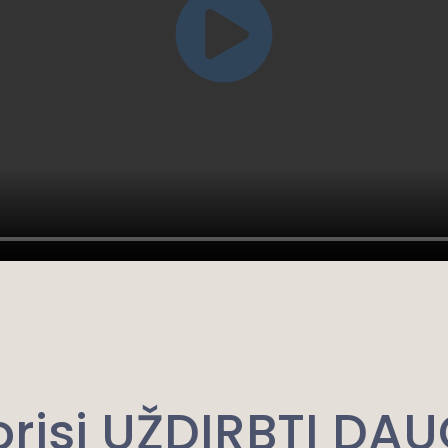
orisi UŽDIRBTI DA