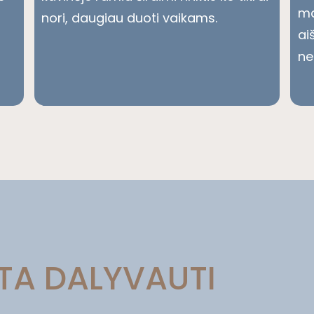
ma
nori, daugiau duoti vaikams.
ai
ne
TA DALYVAUTI