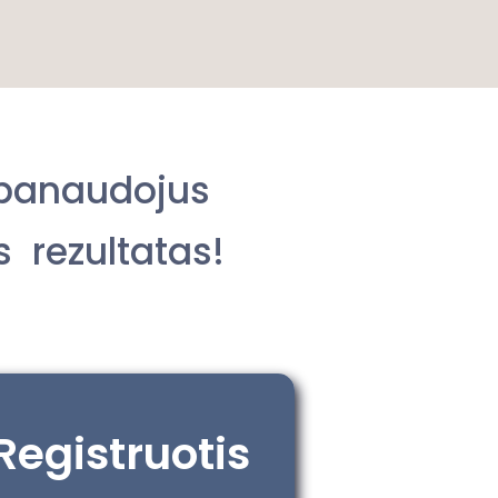
s panaudojus
 rezultatas!
Registruotis