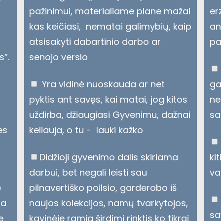
pažinimui, materialiame plane mažai
er
kas keičiasi, nematai galimybių, kaip
an
atsisakyti dabartinio darbo ar
pa
s”.
senojo verslo
Yra vidinė nuoskauda ar net
ga
i
pyktis ant savęs, kai matai, jog kitos
ne
uždirba, džiaugiasi Gyvenimu, dažnai
sa
es
keliauja, o tu - lauki kažko
Didžioji gyvenimo dalis skiriama
ki
darbui, bet negali leisti sau
va
e
pilnavertiško poilsio, garderobo iš
ra
naujos kolekcijos, namų tvarkytojos,
sa
e
kavinėje ramia širdimi rinktis ko tikrai