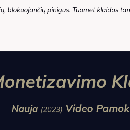
sčių, blokuojančių pinigus. Tuomet klaidos t
Monetizavimo Kl
Video Pamok
Nauja
(2023)