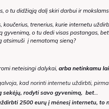
, o tu didžiąją dalį skiri darbui ir mokslams
 koučerius, trenerius, kurie internetu uždir
ną gyvenimą, o tu dedi visas pastangas, be
lyg atsimuši į nematomą sieną?
omi neteisingi dalykai,
arba netinkamu lai
alvoja, kad norinti internetu uždirbti, pirm
g sekėjų, rodyti savo gyvenimą, bet
…
uždirbti 2500 eurų į mėnesį internetu, to 