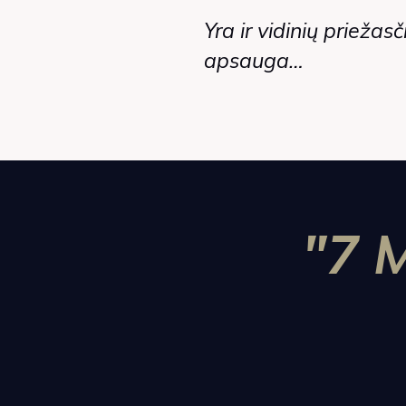
Yra ir vidinių prieža
apsauga…
"7 