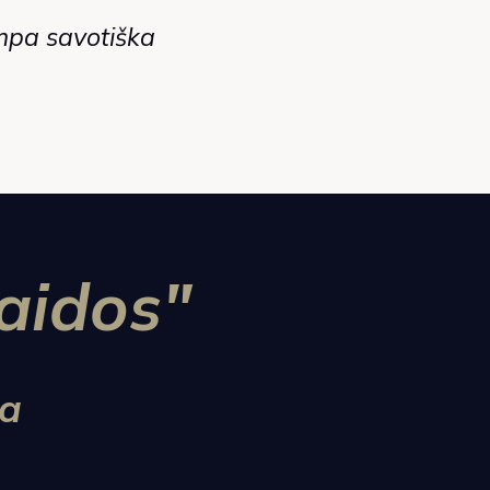
ampa savotiška
aidos"
a