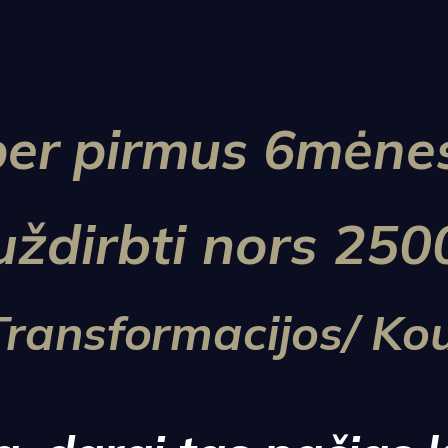
 per pirmus 6mėne
uždirbti
nors 250
Transformacijos/ Kou