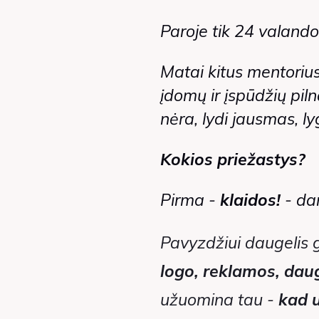
Paroje tik 24 valandos
Matai kitus mentorius,
įdomų ir įspūdžių pil
nėra, lydi jausmas, 
Kokios priežastys?
Pirma -
klaidos!
- dar
Pavyzdžiui daugelis g
logo, reklamos, dau
užuomina tau -
kad