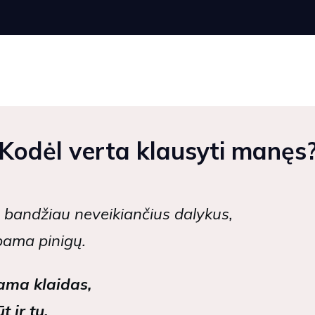
Kodėl verta klausyti manęs
te bandžiau neveikiančius dalykus,
bama pinigų.
ama klaidas,
 ir tu.