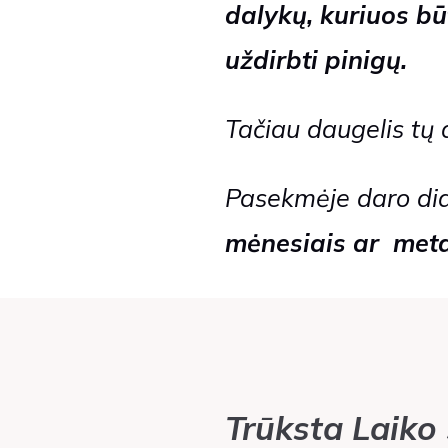
dalykų,
kuriuos būt
uždirbti pinigų.
Tačiau daugelis tų
Pasekmėje daro did
mėnesiais ar meta
Trūksta Laiko 