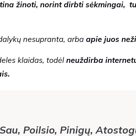
ina žinoti, norint dirbti sėkmingai, tur
 dalykų nesupranta, arba
apie juos neži
eles klaidas, todėl
neuždirba internet
is.
Sau, Poilsio, Pinigų, Atostog