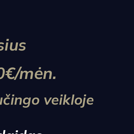
sius
0€/mėn.
čingo veikloje