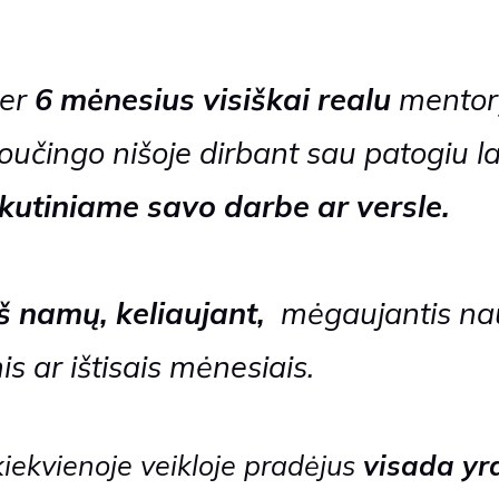
er
6 mėnesius visiškai realu
mentor
koučingo nišoje
dirbant sau patogiu l
kutiniame savo darbe ar versle.
š namų, keliaujant,
mėgaujantis nau
is ar ištisais mėnesiais.
kiekvienoje veikloje pradėjus
visada yr