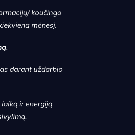
formacijų/
koučingo
 kiekvieną mėnesį.
ną
.
 jas darant uždarbio
i laiką ir energiją
sivylimą
.