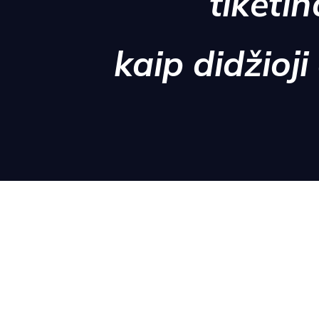
tikėtin
kaip didžioj