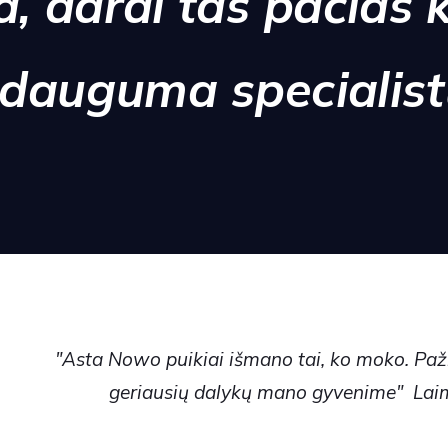
a, darai tas pačias 
i dauguma specialistų
"Asta Nowo puikiai išmano tai, ko moko.
Paži
geriausių dalykų mano gyvenime"
Lai