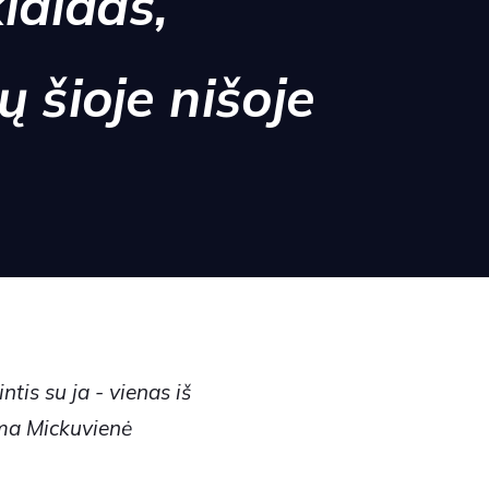
klaidas,
 šioje nišoje
ntis su ja - vienas iš
ma Mickuvienė