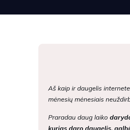
Aš kaip ir daugelis interne
mėnesių mėnesiais neuždir
Praradau daug laiko
daryd
kurias daro daugelis, galbūt