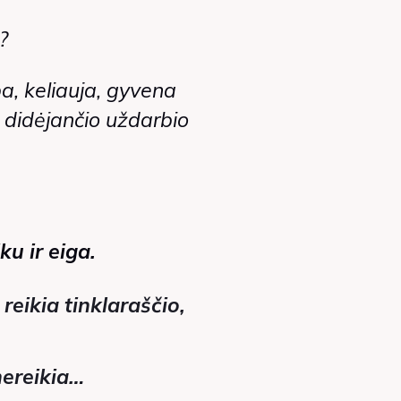
?
ba, keliauja, gyvena
t didėjančio uždarbio
ku ir eiga.
a
reikia tinklaraščio,
nereikia…