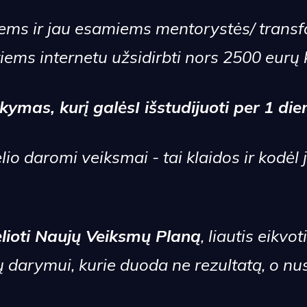
iems ir jau esamiems mentorystės/ trans
tiems internetu užsidirbti nors 2500 eurų
ymas, kurį galėsI išstudijuoti per 1 die
io daromi veiksmai - tai klaidos ir kodėl
ėlioti Naujų Veiksmų Planą
, liautis eikvot
 darymui, kurie duoda ne rezultatą, o nu