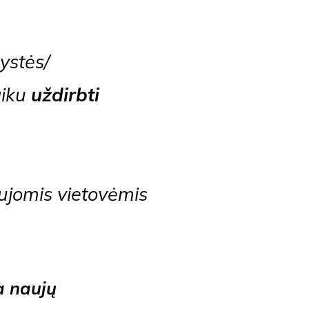
ystės/
aiku
uždirbti
jomis vietovėmis
a naujų