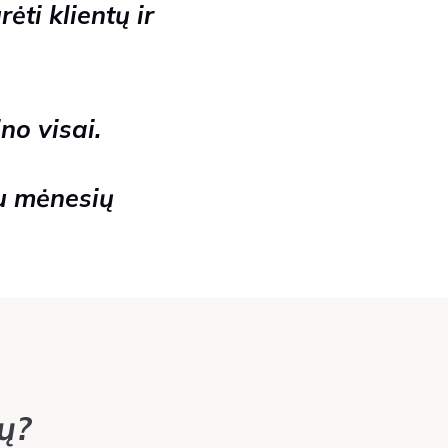
ėti klientų ir
no visai.
u mėnesių
ų?