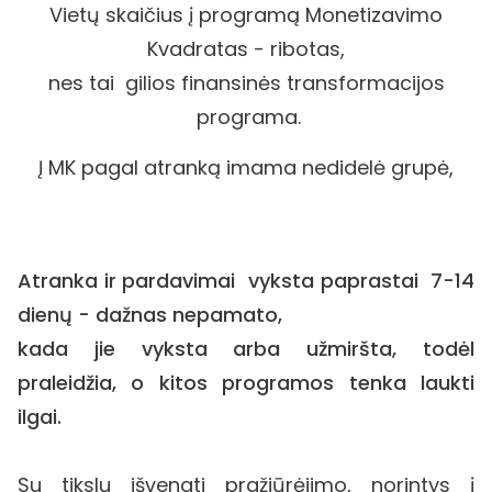
Vietų skaičius į programą Monetizavimo
Kvadratas - ribotas,
nes tai gilios finansinės
transformacijos
programa.
Į MK pagal atranką imama nedidelė grupė,
Atranka ir pardavimai vyksta paprastai 7-14
dienų
-
dažnas nepamato,
kada jie vyksta arba užmiršta, todėl
praleidžia, o kitos programos tenka laukti
ilgai.
Su tikslu išvengti pražiūrėjimo, norintys į