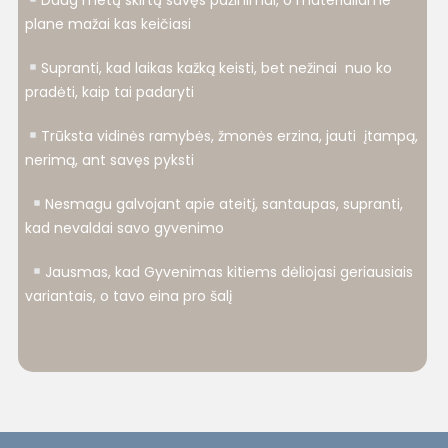
Daug metų skirtų savęs pažinimui, o materialiame
plane mažai kas keičiasi
Supranti, kad laikas kažką keisti, bet nežinai nuo ko
pradėti, kaip tai padaryti
Trūksta vidinės ramybės, žmonės erzina, jauti įtampą,
nerimą, ant savęs pyksti
Nesmagu galvojant apie ateitį, santaupas, supranti,
kad nevaldai savo gyvenimo
Jausmas, kad Gyvenimas kitiems dėliojasi geriausiais
variantais, o tavo eina pro šalį