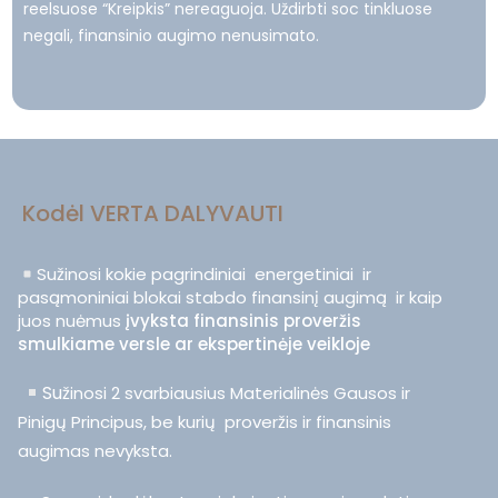
reelsuose “Kreipkis” nereaguoja. Uždirbti soc tinkluose
negali, finansinio augimo nenusimato.
Kodėl VERTA DALYVAUTI
Sužinosi kokie pagrindiniai energetiniai ir
pasąmoniniai blokai stabdo finansinį augimą ir kaip
juos nuėmus
įvyksta finansinis proveržis
smulkiame versle ar ekspertinėje veikloje
Su
žinosi 2 svarbiausius Materialinės Gausos ir
Pinigų Principus, be kurių proveržis ir finansinis
augimas nevyksta.