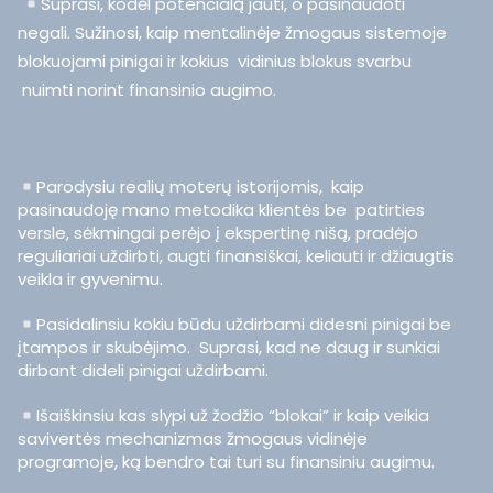
Suprasi, kodėl potencialą jauti, o pasinaudoti
negali. Sužinosi, kaip mentalinėje žmogaus sistemoje
blokuojami pinigai ir kokius vidinius blokus svarbu
nuimti norint finansinio augimo.
Parodysiu realių moterų istorijomis, kaip
pasinaudoję mano metodika klientės be patirties
versle, sėkmingai perėjo į ekspertinę nišą, pradėjo
reguliariai uždirbti, augti finansiškai, keliauti ir džiaugtis
veikla ir gyvenimu.
Pasidalinsiu kokiu būdu uždirbami didesni pinigai be
įtampos ir skubėjimo. Suprasi, kad ne daug ir sunkiai
dirbant dideli pinigai uždirbami.
Išaiškinsiu kas slypi už žodžio “blokai” ir kaip veikia
savivertės mechanizmas žmogaus vidinėje
programoje, ką bendro tai turi su finansiniu augimu.