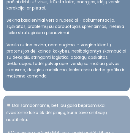
pačiai dirbti už visus, trūksta laiko, energijos, idėjų verslo
korekcijai ar plėtrai.
Sekina kasdieniniai verslo rūpesčiai - dokumentacija,
sąskaitos, problemų su darbuotojais sprendimas, nelieka
laiko strateginiam planavimui
Verslo rutina erzina, nėra augimo - vargina klientų
pretenzijos dėl kainos, kokybės, nesibaigiantys skambučiai
su tiekėjais, stringanti logistika, atsargų apskaitos,
deklaracijos, todėl galvoji apie verslą su mažiau galvos
skausmo, daugiau mobilumo, lankstesniu darbo grafiku ir
mažesne komanda.
Dar samdomame, bet jau gaila beprasmiškai
švaistomo laiko tik dėl pinigų, kurie tavo ambicijų
neatitinka.
Visa esybe veržiesi dirbti sau, norisi padėti kitiems,