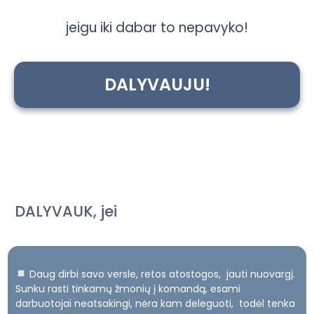
jeigu iki dabar to nepavyko!
DALYVAUJU!
DALYVAUK
, jei
Daug dirbi savo versle, retos atostogos, jauti nuovargį.
REGISTRACIJA NEMOKAMAI
Sunku rasti tinkamų žmonių į komandą, esami
darbuotojai neatsakingi, nėra kam deleguoti, todėl tenka