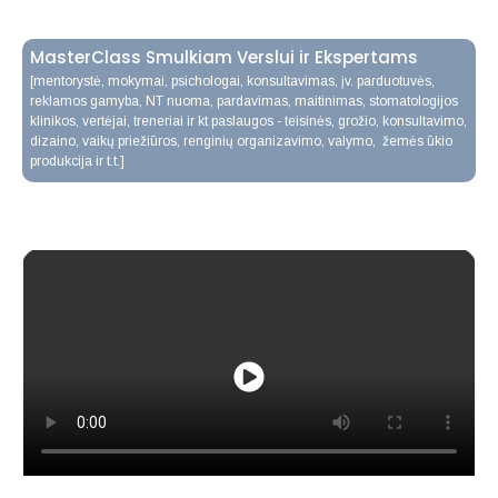
MasterClass
Smulkiam Verslui ir Ekspertams
[mentorystė, mokymai, psichologai, konsultavimas, įv. parduotuvės,
reklamos gamyba, NT nuoma, pardavimas, maitinimas, stomatologijos
klinikos, vertėjai, treneriai ir kt paslaugos - teisinės, grožio, konsultavimo,
dizaino, vaikų priežiūros, renginių organizavimo, valymo, žemės ūkio
produkcija ir t.t.]