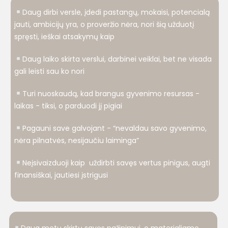
Daug dirbi versle, įdedi pastangų, mokaisi, potencialą
jauti, ambicijų yra, o proveržio nėra, nori šią užduotį
spręsti, ieškai atsakymų kaip
Daug laiko skirta verslui, darbinei veiklai, bet ne visada
gali leisti sau ko nori
Turi nuoskaudą, kad brangus gyvenimo resursas -
laikas - tiksi, o parduodi jį pigiai
Pagauni save galvojant - “nevaldau savo gyvenimo,
nėra pilnatvės, nesijaučiu laiminga”
Neįsivaizduoji kaip uždirbti savęs vertus pinigus, augti
finansiškai, jautiesi įstrigusi