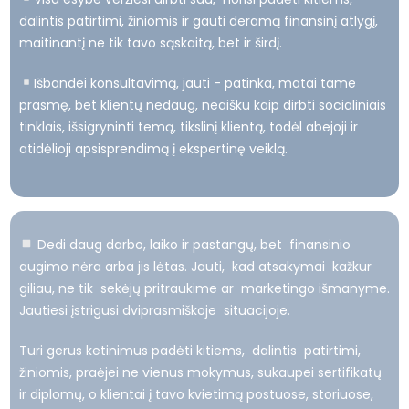
dalintis patirtimi, žiniomis ir gauti deramą finansinį atlygį,
maitinantį ne tik tavo sąskaitą, bet ir širdį.
Išbandei konsultavimą, jauti - patinka, matai tame
prasmę, bet klientų nedaug, neaišku kaip dirbti socialiniais
tinklais, išsigryninti temą, tikslinį klientą, todėl abejoji ir
atidėlioji apsisprendimą į ekspertinę veiklą.
Dedi daug darbo, laiko ir pastangų, bet finansinio
augimo nėra arba jis lėtas. Jauti, kad atsakymai kažkur
giliau, ne tik sekėjų pritraukime ar marketingo išmanyme.
Jautiesi įstrigusi dviprasmiškoje situacijoje.
Turi gerus ketinimus padėti kitiems, dalintis patirtimi,
žiniomis, praėjei ne vienus mokymus, sukaupei sertifikatų
ir diplomų, o klientai į tavo kvietimą postuose, storiuose,