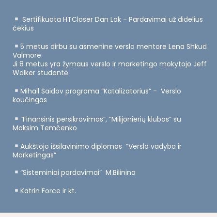
Sertifikuota HTCloser Dan Lok - Pardavimai už didelius
čekius
5 metus dirbu su asmenine verslo mentore Lena Shkud
Valmore.
Ji 8 metus yra žymaus verslo ir marketingo mokytojo Jeff
Walker studentė
Mihail Saidov programa “Katalizatorius” - Verslo
koučingas
“Finansinis persikrovimas”, “Milijonierių klubas” su
Maksim Temčenko
Aukštojo išsilavinimo diplomas “Verslo vadyba ir
Marketingas”
“Sisteminiai pardavimai” M.Bilinina
Katrin Force ir kt.