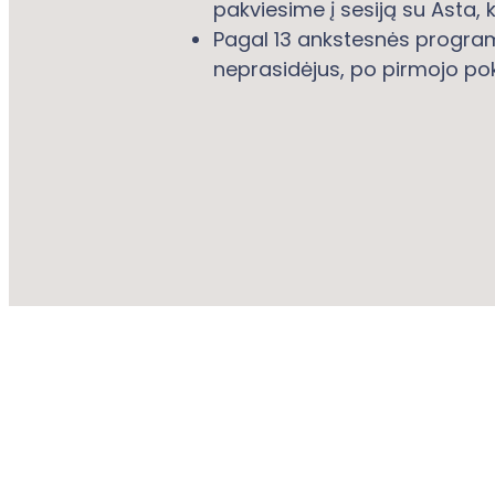
pakviesime į sesiją su Asta, ku
Pagal 13 ankstesnės program
neprasidėjus, po pirmojo pok