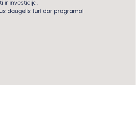
 ir investicija.
s daugelis turi dar programai