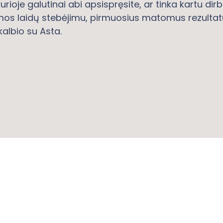
rioje galutinai abi apsispręsite, ar tinka kartu dirbti
os laidų stebėjimu, pirmuosius matomus rezultatu
albio su Asta.