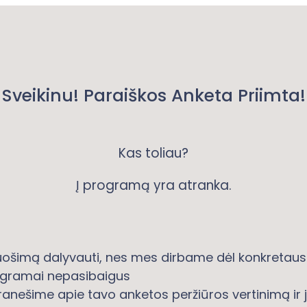
Sveikinu! Paraiškos Anketa Priimta!
Kas toliau?
Į programą yra atranka.
ruošimą dalyvauti, nes mes dirbame dėl konkretaus 
rogramai nepasibaigus
anešime apie tavo anketos peržiūros vertinimą ir je