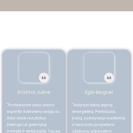
Kristina Juknė
Eglė Bergner
"Profesionali savo darbo
"Asta turi labai stiprią
expertė. Kiekviena sesija su
energetiką. Perklausai
Asta davė rezultatus.
įrašą, sudalyvauji susitikime,
Dėkinga už galimybę
ir tarsi koks propeleris
mokytis ir dirbti kartu. Tai, ką
užsikuria, adrenalino