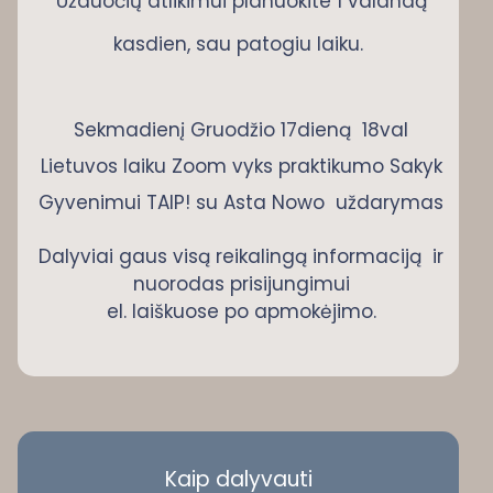
Užduočių atlikimui planuokite 1 valandą
kasdien, sau patogiu laiku.
Sekmadienį Gruodžio 17dieną 18val
Lietuvos laiku Zoom vyks praktikumo Sakyk
Gyvenimui TAIP! su Asta Nowo uždarymas
Dalyviai gaus visą reikalingą informaciją ir
nuorodas prisijungimui
el. laiškuose po apmokėjimo.
Kaip dalyvauti