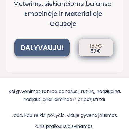
Moterims, siekiančioms balanso
Emocinėje ir Materialioje
Gausoje
197
€
DALYVAUJU!
97€
Kai gyvenimas tampa panašus į rutiną, nedžiugina,
nesijauti giliai laiminga ir pripažįsti tai.
Jauti, kad reikia pokyčio, viduje gyvena jausmas,
kuris prašosi išlaisvinamas.