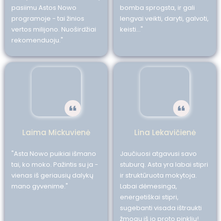
pasiimu Astos Nowo
bomba sprogsta, ir gali
programoje - tai žinios
lengvai veikti, daryti, galvoti,
vertos milijono. Nuoširdžiai
keisti..."
rekomenduoju."
Laima Mickuvienė
Lina Lekavičienė
"Asta Nowo puikiai išmano
Jaučiuosi atgavusi savo
tai, ko moko. Pažintis su ja -
stuburą. Asta yra labai stipri
vienas iš geriausių dalykų
ir struktūruota mokytoja.
mano gyvenime."
Labai dėmesinga,
energetiškai stipri,
sugebanti visada ištraukti
žmogų iš jo proto pinklių!