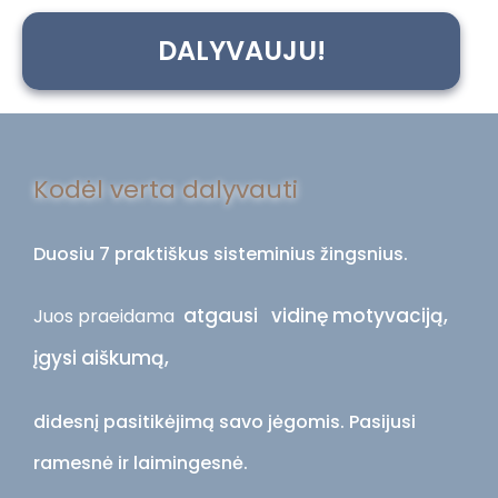
DALYVAUJU!
Kodėl verta dalyvauti
Duosiu 7 praktiškus sisteminius žingsnius.
atgausi vidinę motyvaciją,
Juos praeidama
įgysi aiškumą,
didesnį pasitikėjimą savo jėgomis. Pasijusi
ramesnė ir laimingesnė.