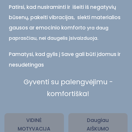
Patirsi, kad nusiraminti ir i
šeiti iš negatyvių
būsenų, pakelti vibracijas,
siekti materialios
gausos ar
emocinio komforto
yra daug
paprasčiau, nei daugelis įsivaizduoja.
Pamatysi, kad gylis į Save gali būti įdomus ir
nesudėtingas
Gyventi su palengvėjimu -
komfortiška!
VIDINĖ
Daugiau
MOTYVACIJA
AIŠKUMO