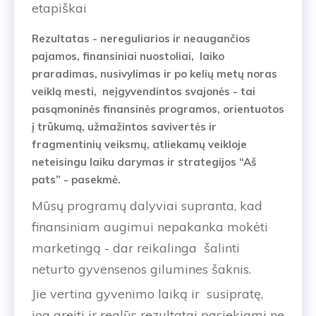
etapiškai
Rezultatas - nereguliarios ir neaugančios
pajamos, finansiniai nuostoliai, laiko
praradimas, nusivylimas ir po kelių metų noras
veiklą mesti, neįgyvendintos svajonės - tai
pasąmoninės finansinės programos, orientuotos
į trūkumą, užmažintos savivertės ir
fragmentinių veiksmų, atliekamų veikloje
neteisingu laiku darymas ir strategijos “Aš
pats” - pasekmė.
Mūsų programų dalyviai supranta, kad
finansiniam augimui nepakanka mokėti
marketingą - dar reikalinga šalinti
neturto gyvensenos gilumines šaknis.
Jie vertina gyvenimo laiką ir susipratę,
jog greiti ir realūs rezultatai pasiekiami ne