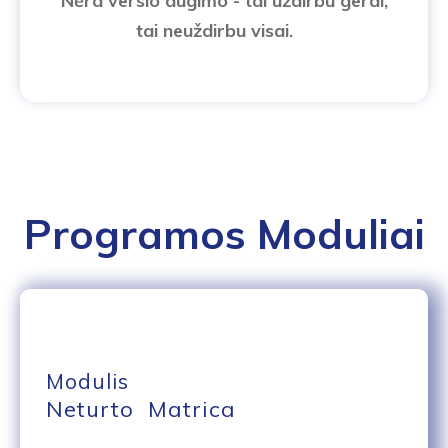
Nėra verslo augimo - tai uždirbu gerai,
tai neuždirbu visai.
Programos Moduliai
Modulis
Neturto Matrica