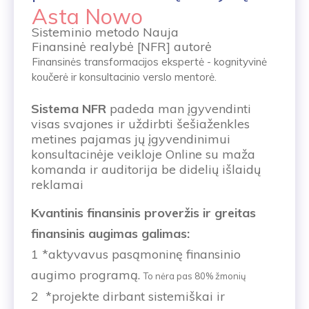
Asta Nowo
Sisteminio metodo Nauja
Finansinė
realybė [NFR] autorė
Finansinės transformacijos ekspertė - kognityvinė
koučerė ir konsultacinio verslo mentorė.
Sistema NFR
padeda man įgyvendinti
visas svajones ir uždirbti šešiaženkles
metines pajamas jų įgyvendinimui
konsultacinėje veikloje Online su maža
komanda ir auditorija be didelių išlaidų
reklamai
Kvantinis finansinis proveržis ir greitas
finansinis augimas galimas:
1 *aktyvavus pasąmoninę finansinio
augimo programą.
To nėra pas 80% žmonių
2 *projekte dirbant sistemiškai ir