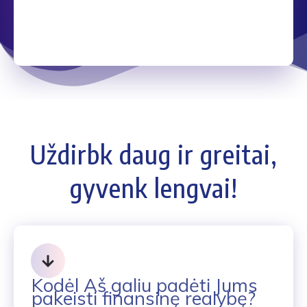
Uždirbk daug ir greitai,
gyvenk lengvai!
Kodėl Aš galiu padėti Jums
pakeisti finansinę realybę?