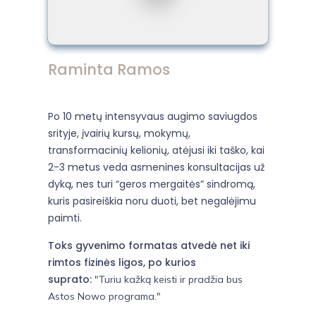
Raminta Ramos
Po 10 metų intensyvaus augimo saviugdos
srityje, įvairių kursų, mokymų,
transformacinių kelionių,
atėjusi iki taško, kai
2-3 metus veda asmenines konsultacijas už
dyką,
nes turi “geros mergaitės” sindromą,
kuris pasireiškia noru duoti, bet negalėjimu
paimti.
Toks gyvenimo formatas atvedė net iki
rimtos fizinės ligos, po kurios
suprato:
"Turiu kažką keisti ir pradžia bus
Astos Nowo programa."