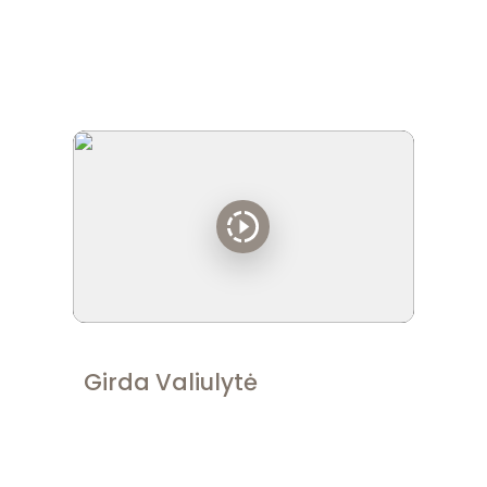
transformacinėje programoje - tai žinios
vertos milijono”
Girda Valiulytė
Užsidirbti 100K metinių savo projekte
Online monetizuojant patirtį ir jaustis