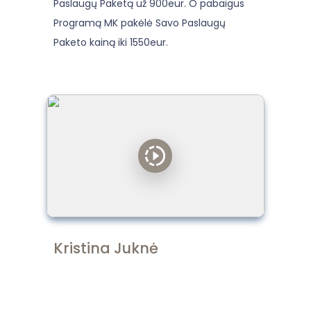
Paslaugų Paketą už 900eur. O pabaigus
Programą MK pakėlė Savo Paslaugų
Paketo kainą iki 1550eur.
Kristina Juknė
“
Tai, ką pasiimu Asta Nowo