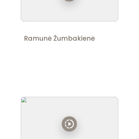
Ramunė Žumbakienė
"
Aš tikėjausi proveržio, man jo labai reikėjo,
aš jį turiu, jį jaučiu, jį išgyvenu."