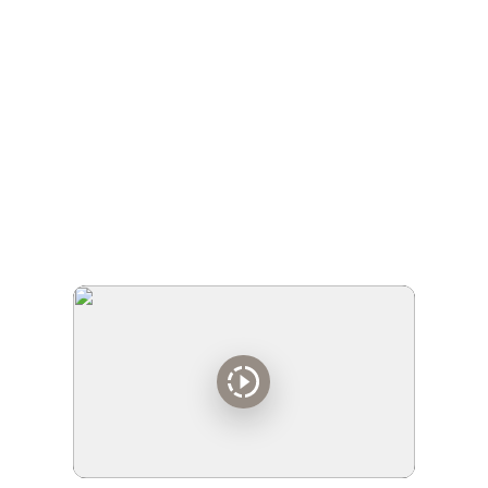
Moterimi.
Leisti Sau prabangias visą vasarą
trunkančias atostogas,
nesibaiminant, kad išsilakstys klientai,
baigsis pinigai...
O grįžus dar įgyvendinti svajonę persikelti į
prabangius, erdvius namus.