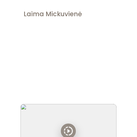
Laima Mickuvienė
"
Asta Nowo puikiai išmano tai, ko moko.
Pažintis su ja - vienas iš geriausių dalykų
mano gyvenime. Programa intensyvi ir
labai naudinga – keičianti požiūrį,
savijautą, mąstymą, veiksmus ir
gyvenseną."