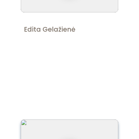
Edita Gelažienė
"
Dėkoju Astai už mano vedimą ir už šią
nuostabią programą. Mano gyvenimas
kardinaliai keičiasi"