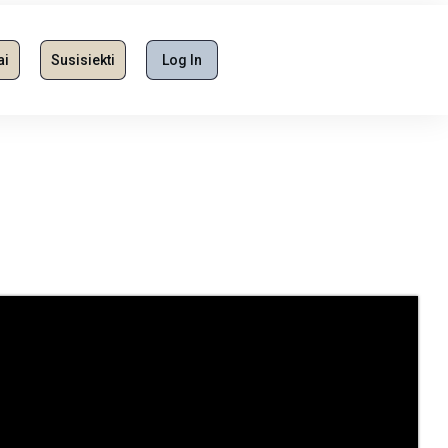
ai
Susisiekti
Log In